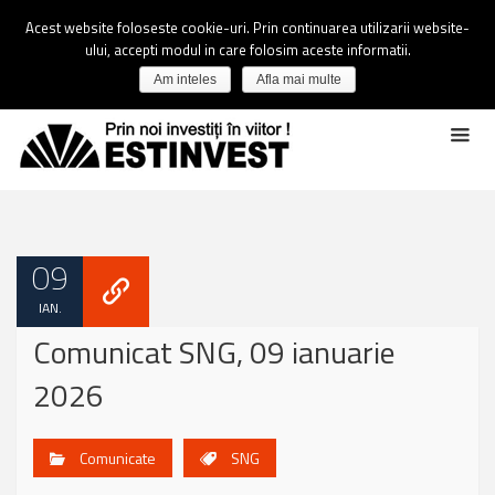
Acest website foloseste cookie-uri. Prin continuarea utilizarii website-
ului, accepti modul in care folosim aceste informatii.
Am inteles
Afla mai multe
09
IAN.
Comunicat SNG, 09 ianuarie
2026
Comunicate
SNG