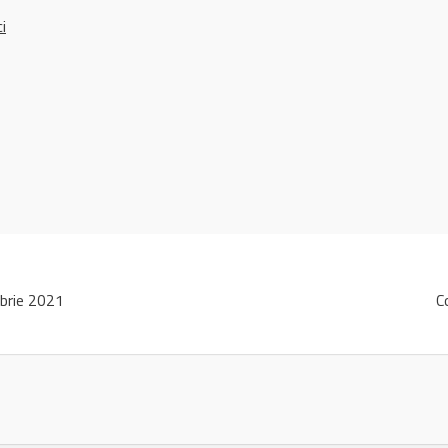
ci
brie 2021
C