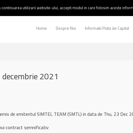
continuarea utilizarii website-ului, accepti modul in care folosim aceste informa
Home
Despre Noi
Informatii Piata de Capital
 decembrie 2021
l remis de emitentul SIMTEL TEAM (SMTL) in data de Thu, 23 Dec
i contract semnificativ