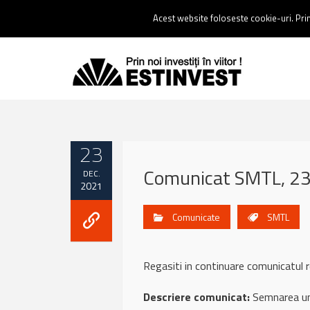
Contact:
0237 238 900 |
Email :
contact@estinvest.ro
Acest website foloseste cookie-uri. Prin 
23
Comunicat SMTL, 23
DEC.
2021
Comunicate
SMTL
Regasiti in continuare comunicatu
Descriere comunicat:
Semnarea unu