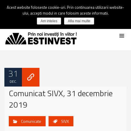
Acest website foloseste cookie-uri. Prin continuarea utilizarii website-
ului, accepti modul in care folosim aceste informatii.
Am inteles
Afla mai multe
31
DEC.
Comunicat SIVX, 31 decembrie
2019
Comunicate
SIVX