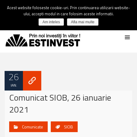
Acest website foloseste cookie-uri. Prin continuarea utilizarii website-
ului, accepti modul in care folosim aceste informatii.
Am inteles
Afla mai multe
26
IAN.
Comunicat SIOB, 26 ianuarie
2021
Comunicate
SIOB