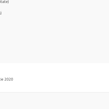
itate)
ci
tie 2020