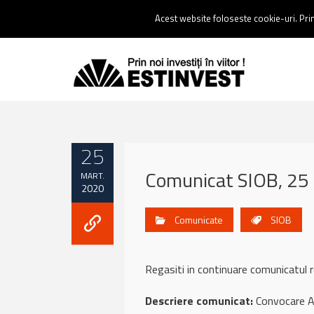
Contact:
0237 238 900 |
Email :
contact@estinvest.ro
Acest website foloseste cookie-uri. Prin 
25
Comunicat SIOB, 25
MART.
2020
Comunicate
SIOB
Regasiti in continuare comunicat
Descriere comunicat:
Convocare AG