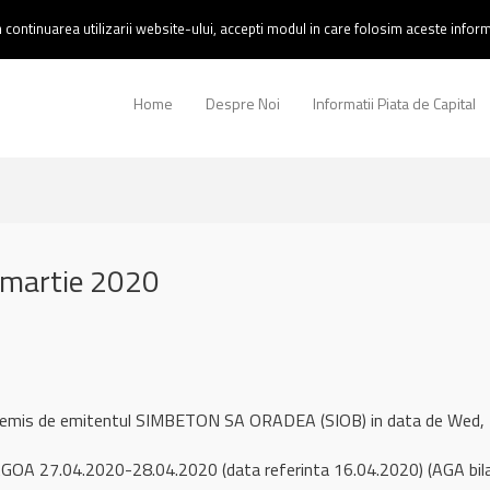
continuarea utilizarii website-ului, accepti modul in care folosim aceste informa
Home
Despre Noi
Informatii Piata de Capital
 martie 2020
ul remis de emitentul SIMBETON SA ORADEA (SIOB) in data de Wed
OA 27.04.2020-28.04.2020 (data referinta 16.04.2020) (AGA bila