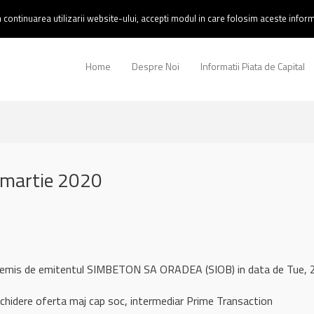
continuarea utilizarii website-ului, accepti modul in care folosim aceste informa
Home
Despre Noi
Informatii Piata de Capital
 martie 2020
l remis de emitentul SIMBETON SA ORADEA (SIOB) in data de Tue
nchidere oferta maj cap soc, intermediar Prime Transaction