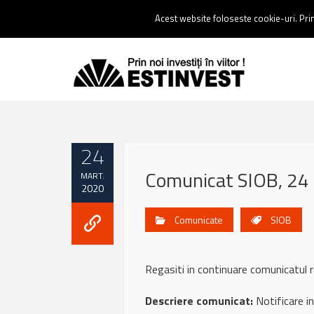
Contact:
0237 238 900 |
Email :
contact@estinvest.ro
Acest website foloseste cookie-uri. Prin 
24
Comunicat SIOB, 24
MART.
2020
Comunicate
SIOB
Regasiti in continuare comunicatu
Descriere comunicat:
Notificare i