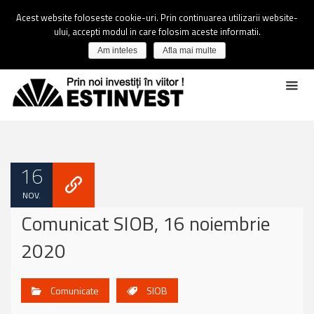
Acest website foloseste cookie-uri. Prin continuarea utilizarii website-
ului, accepti modul in care folosim aceste informatii.
Am inteles
Afla mai multe
16
NOV.
Comunicat SIOB, 16 noiembrie
2020
Comunicate
SIOB