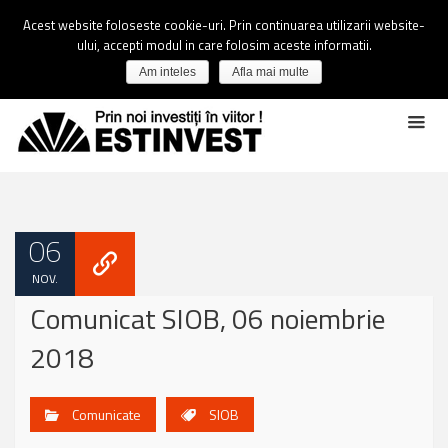
Acest website foloseste cookie-uri. Prin continuarea utilizarii website-
ului, accepti modul in care folosim aceste informatii.
Am inteles
Afla mai multe
06
NOV.
Comunicat SIOB, 06 noiembrie
2018
Comunicate
SIOB