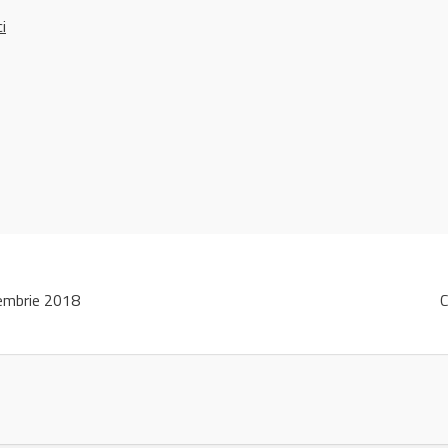
ci
embrie 2018
C