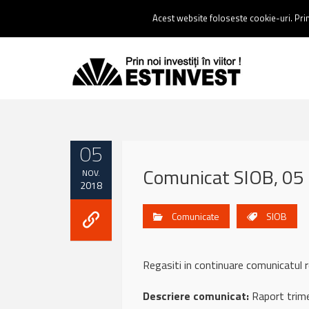
Contact:
0237 238 900 |
Email :
contact@estinvest.ro
Acest website foloseste cookie-uri. Prin 
05
Comunicat SIOB, 05
NOV.
2018
Comunicate
SIOB
Regasiti in continuare comunicat
Descriere comunicat:
Raport trime