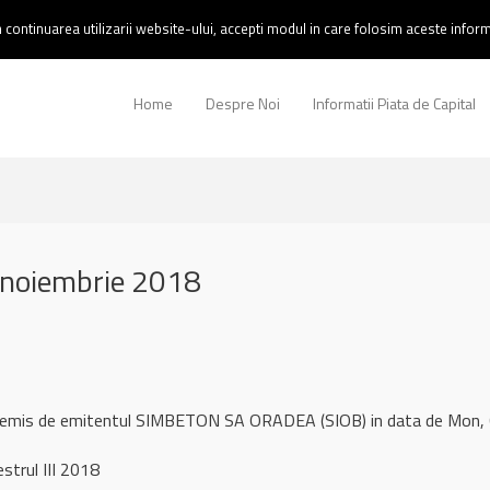
continuarea utilizarii website-ului, accepti modul in care folosim aceste informa
Home
Despre Noi
Informatii Piata de Capital
 noiembrie 2018
ul remis de emitentul SIMBETON SA ORADEA (SIOB) in data de Mon
strul III 2018