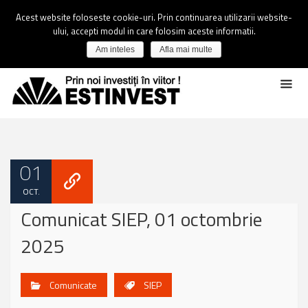
Acest website foloseste cookie-uri. Prin continuarea utilizarii website-
ului, accepti modul in care folosim aceste informatii.
Am inteles
Afla mai multe
01
OCT.
Comunicat SIEP, 01 octombrie
2025
Comunicate
SIEP