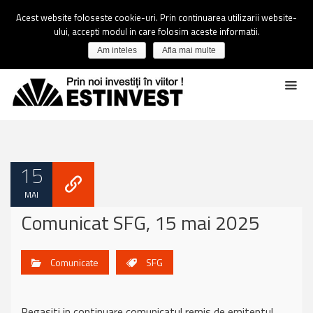
Acest website foloseste cookie-uri. Prin continuarea utilizarii website-
ului, accepti modul in care folosim aceste informatii.
Am inteles
Afla mai multe
15
MAI
Comunicat SFG, 15 mai 2025
Comunicate
SFG
Regasiti in continuare comunicatul remis de emitentul