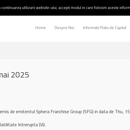
continuarea utilizarii website-ului, accepti modul in care folosim aceste informa
Home
Despre Noi
Informatii Piata de Capital
mai 2025
 remis de emitentul Sphera Franchise Group (SFG) in data de Thu,
atilitate Intrerupta (Vi).