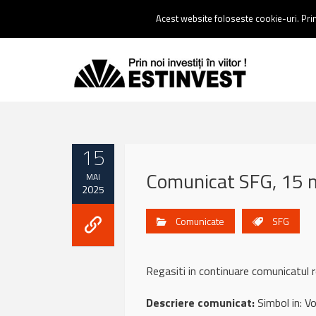
Contact:
0237 238 900 |
Email :
contact@estinvest.ro
Acest website foloseste cookie-uri. Prin 
15
Comunicat SFG, 15 
MAI
2025
Comunicate
SFG
Regasiti in continuare comunicatul
Descriere comunicat:
Simbol in: Vol