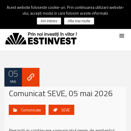
Acest website foloseste cookie-uri. Prin continuarea utilizarii website-
ului, accepti modul in care folosim aceste informatii.
Am inteles
Afla mai multe
05
MAI
Comunicat SEVE, 05 mai 2026
Comunicate
SEVE
Regasiti in continuare comunicatul remis de emitentul