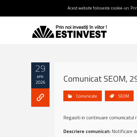
Contact:
0237 238 900 |
Email :
contact@estinvest.ro
Acest website foloseste cookie-uri. Prin 
29
Comunicat SEOM, 29
APR.
2026
Comunicate
SEOM
Regasiti in continuare comunicat
Descriere comunicat:
Notificare d