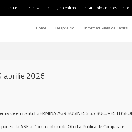
continuarea utilizarii website-ului, accepti modul in care folosim aceste informa
Home
Despre Noi
Informatii Piata de Capital
 aprilie 2026
ul remis de emitentul GERMINA AGRIBUSINESS SA BUCURESTI (SEOM
epunere la ASF a Documentului de Oferta Publica de Cumparare