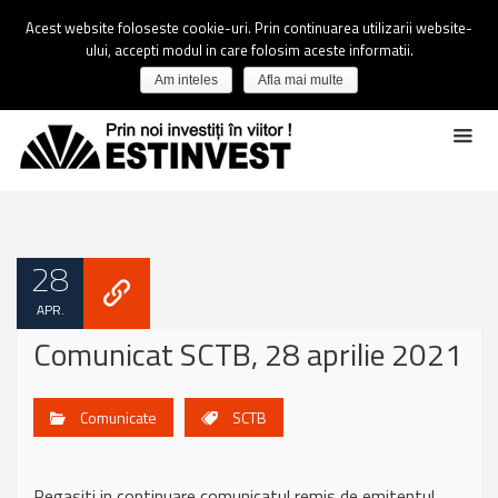
Acest website foloseste cookie-uri. Prin continuarea utilizarii website-
ului, accepti modul in care folosim aceste informatii.
Am inteles
Afla mai multe
28
APR.
Comunicat SCTB, 28 aprilie 2021
Comunicate
SCTB
Regasiti in continuare comunicatul remis de emitentul