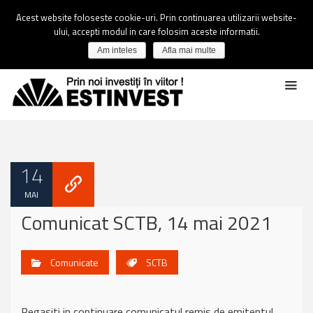
Acest website foloseste cookie-uri. Prin continuarea utilizarii website-
ului, accepti modul in care folosim aceste informatii.
Am inteles
Afla mai multe
14
MAI
Comunicat SCTB, 14 mai 2021
Comunicate
SCTB
Regasiti in continuare comunicatul remis de emitentul