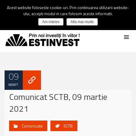
Acest website foloseste cookie-uri. Prin continuarea utilizarii website-
ului, accepti modul in care folosim aceste informatii.
Am inteles
Afla mai multe
09
MART.
Comunicat SCTB, 09 martie
2021
Comunicate
SCTB