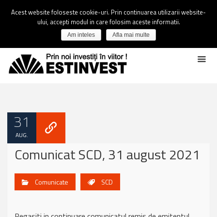
Acest website foloseste cookie-uri. Prin continuarea utilizarii website-
ului, accepti modul in care folosim aceste informatii.
Am inteles
Afla mai multe
31
AUG.
Comunicat SCD, 31 august 2021
Comunicate
SCD
Regasiti in continuare comunicatul remis de emitentul