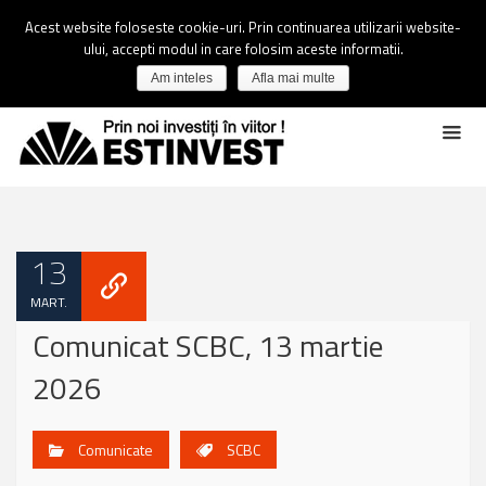
Acest website foloseste cookie-uri. Prin continuarea utilizarii website-
ului, accepti modul in care folosim aceste informatii.
Am inteles
Afla mai multe
13
MART.
Comunicat SCBC, 13 martie
2026
Comunicate
SCBC