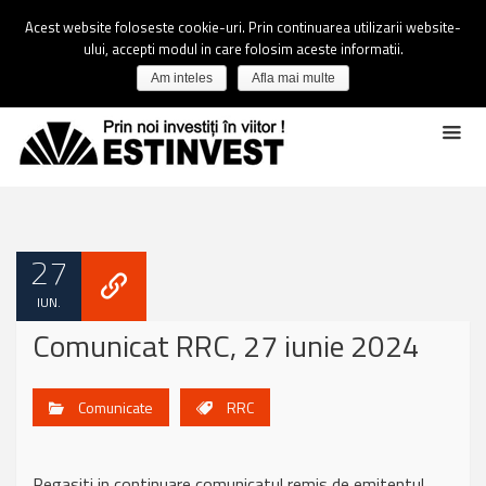
Acest website foloseste cookie-uri. Prin continuarea utilizarii website-
ului, accepti modul in care folosim aceste informatii.
Am inteles
Afla mai multe
27
IUN.
Comunicat RRC, 27 iunie 2024
Comunicate
RRC
Regasiti in continuare comunicatul remis de emitentul