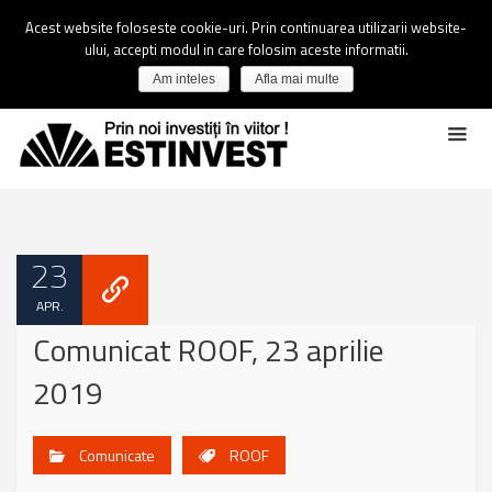
Acest website foloseste cookie-uri. Prin continuarea utilizarii website-
ului, accepti modul in care folosim aceste informatii.
Am inteles
Afla mai multe
23
APR.
Comunicat ROOF, 23 aprilie
2019
Comunicate
ROOF