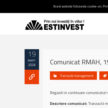
Contact:
0237 238 900 |
Email :
contact@estinvest.ro
Acest website foloseste cookie-uri. Prin 
19
Comunicat RMAH, 1
MART.
2026
Tranzactii management
Regasiti in continuare comunicat
Descriere comunicat:
Tranzactii 