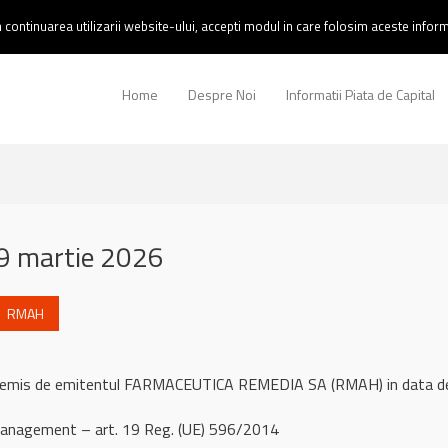
continuarea utilizarii website-ului, accepti modul in care folosim aceste informa
Home
Despre Noi
Informatii Piata de Capital
9 martie 2026
RMAH
ul remis de emitentul FARMACEUTICA REMEDIA SA (RMAH) in data 
management – art. 19 Reg. (UE) 596/2014