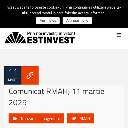
Acest website foloseste cookie-uri. Prin continuarea utilizarii website-
ului, accepti modul in care folosim aceste informatii.
Am inteles
Afla mai multe
11
MART.
Comunicat RMAH, 11 martie
2025
Tranzactii management
RMAH