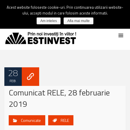
Acest website foloseste cookie-uri. Prin continuarea utilizarii website-
ului, accepti modul in care folosim aceste informatii.
Am inteles
Afla mai multe
28
FEB.
Comunicat RELE, 28 februarie
2019
Comunicate
RELE