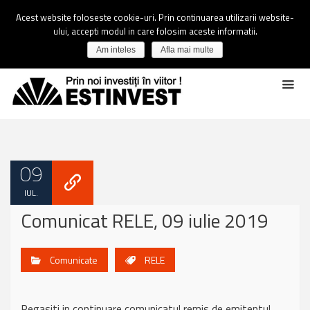
Acest website foloseste cookie-uri. Prin continuarea utilizarii website-
ului, accepti modul in care folosim aceste informatii.
Am inteles
Afla mai multe
09
IUL.
Comunicat RELE, 09 iulie 2019
Comunicate
RELE
Regasiti in continuare comunicatul remis de emitentul