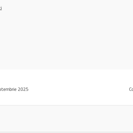
ci
ptembrie 2025
C