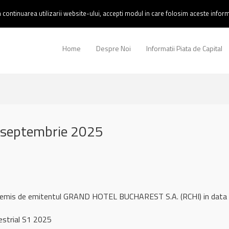
continuarea utilizarii website-ului, accepti modul in care folosim aceste informa
Home
Despre Noi
Informatii Piata de Capital
 septembrie 2025
l remis de emitentul GRAND HOTEL BUCHAREST S.A. (RCHI) in dat
strial S1 2025