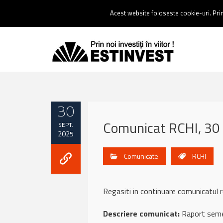
Contact:
0237 238 900 |
Email :
contact@estinvest.ro
Acest website foloseste cookie-uri. Prin 
30
Comunicat RCHI, 30
SEPT.
2025
Comunicate
RCHI
Regasiti in continuare comunicatu
Descriere comunicat:
Raport seme