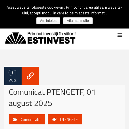
Acest website foloseste cookie-uri. Prin continuarea utilizarii website-
ului, accepti modul in care folosim aceste informatii.
Am inteles
Afla mai multe
01
AUG.
Comunicat PTENGETF, 01
august 2025
Comunicate
PTENGETF