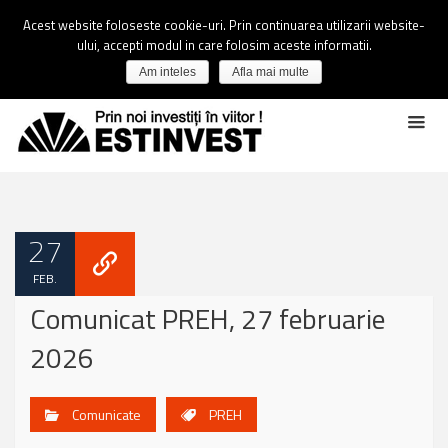
Acest website foloseste cookie-uri. Prin continuarea utilizarii website-
ului, accepti modul in care folosim aceste informatii.
Am inteles
Afla mai multe
27
FEB.
Comunicat PREH, 27 februarie
2026
Comunicate
PREH