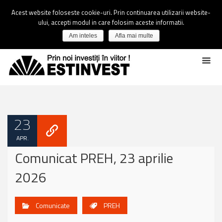
Acest website foloseste cookie-uri. Prin continuarea utilizarii website-
ului, accepti modul in care folosim aceste informatii.
Am inteles
Afla mai multe
23
APR.
Comunicat PREH, 23 aprilie
2026
Comunicate
PREH