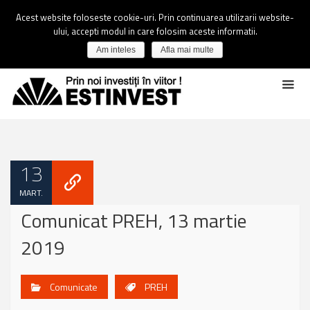
Acest website foloseste cookie-uri. Prin continuarea utilizarii website-
ului, accepti modul in care folosim aceste informatii.
Am inteles
Afla mai multe
13
MART.
Comunicat PREH, 13 martie
2019
Comunicate
PREH