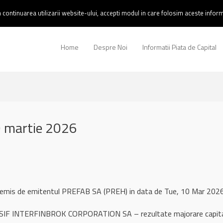
continuarea utilizarii website-ului, accepti modul in care folosim aceste informa
Home
Despre Noi
Informatii Piata de Capital
 martie 2026
l remis de emitentul PREFAB SA (PREH) in data de Tue, 10 Mar 20
SSIF INTERFINBROK CORPORATION SA – rezultate majorare capital