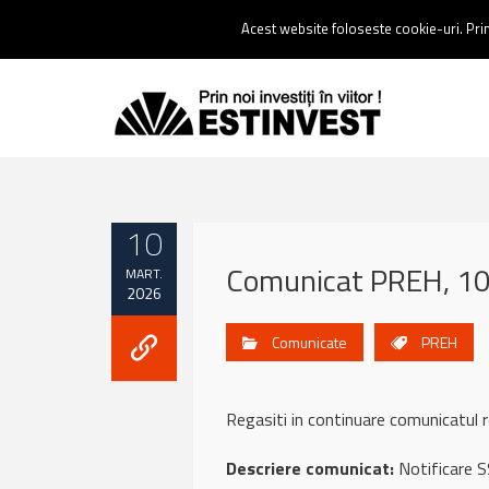
Contact:
0237 238 900 |
Email :
contact@estinvest.ro
Acest website foloseste cookie-uri. Prin 
10
Comunicat PREH, 10
MART.
2026
Comunicate
PREH
Regasiti in continuare comunicatu
Descriere comunicat:
Notificare 