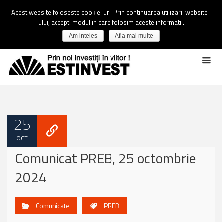
Acest website foloseste cookie-uri. Prin continuarea utilizarii website-
ului, accepti modul in care folosim aceste informatii.
Am inteles
Afla mai multe
25
OCT.
Comunicat PREB, 25 octombrie
2024
Comunicate
PREB