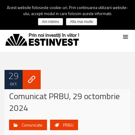
Acest website foloseste cookie-uri. Prin continuarea utilizarii website-
ului, accepti modul in care folosim aceste informatii.
Am inteles
Afla mai multe
29
OCT.
Comunicat PRBU, 29 octombrie
2024
Comunicate
PRBU