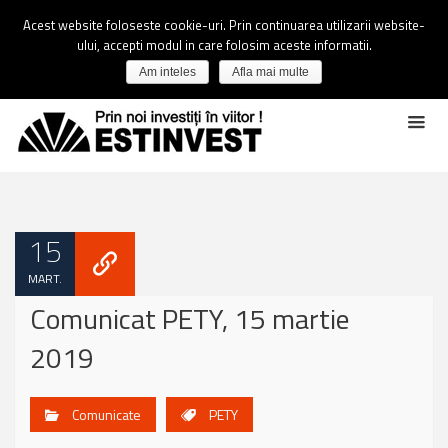
Acest website foloseste cookie-uri. Prin continuarea utilizarii website-
ului, accepti modul in care folosim aceste informatii.
Am inteles
Afla mai multe
15
MART.
Comunicat PETY, 15 martie
2019
Comunicate
PETY