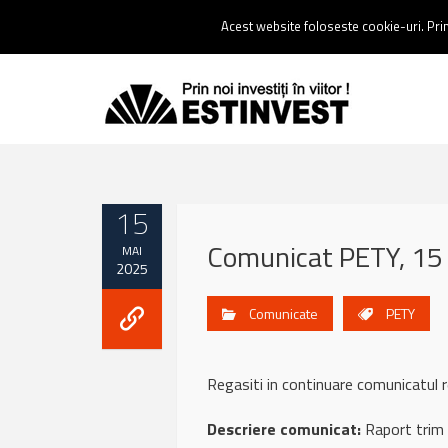
Contact:
0237 238 900 |
Email :
contact@estinvest.ro
Acest website foloseste cookie-uri. Prin 
15
Comunicat PETY, 15
MAI
2025
Comunicate
PETY
Regasiti in continuare comunicatu
Descriere comunicat:
Raport trim