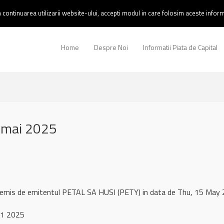
continuarea utilizarii website-ului, accepti modul in care folosim aceste informa
Home
Despre Noi
Informatii Piata de Capital
 mai 2025
l remis de emitentul PETAL SA HUSI (PETY) in data de Thu, 15 Ma
 1 2025