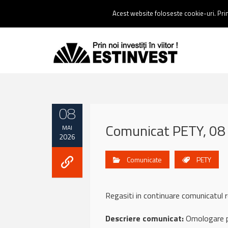
Contact:
0237 238 900 |
Email :
contact@estinvest.ro
Acest website foloseste cookie-uri. Prin 
08
Comunicat PETY, 08
MAI
2026
Comunicate
PETY
Regasiti in continuare comunicatul
Descriere comunicat:
Omologare pl