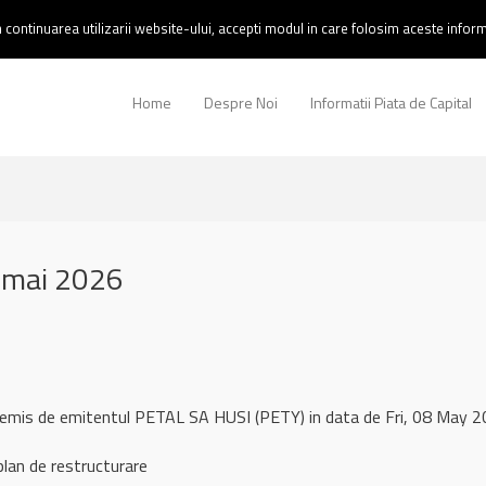
continuarea utilizarii website-ului, accepti modul in care folosim aceste informa
Home
Despre Noi
Informatii Piata de Capital
 mai 2026
 remis de emitentul PETAL SA HUSI (PETY) in data de Fri, 08 May
an de restructurare