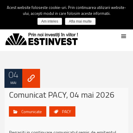
Acest website foloseste cookie-uri. Prin continuarea utilizarii website-
ului, accepti modul in care folosim aceste informatii.
Am inteles
Afla mai multe
04
MAI
Comunicat PACY, 04 mai 2026
Comunicate
PACY
Regasiti in continuare comunicatul remis de emitentul