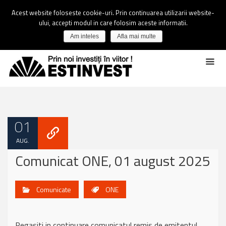
Acest website foloseste cookie-uri. Prin continuarea utilizarii website-
ului, accepti modul in care folosim aceste informatii.
Am inteles
Afla mai multe
01
AUG.
Comunicat ONE, 01 august 2025
Comunicate
ONE
Regasiti in continuare comunicatul remis de emitentul