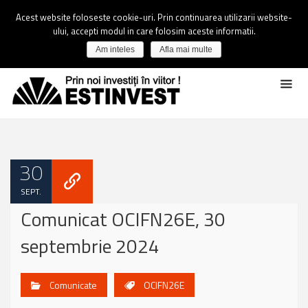
Acest website foloseste cookie-uri. Prin continuarea utilizarii website-
ului, accepti modul in care folosim aceste informatii.
Am inteles
Afla mai multe
30
SEPT.
Comunicat OCIFN26E, 30
septembrie 2024
Comunicate
OCIFN26E