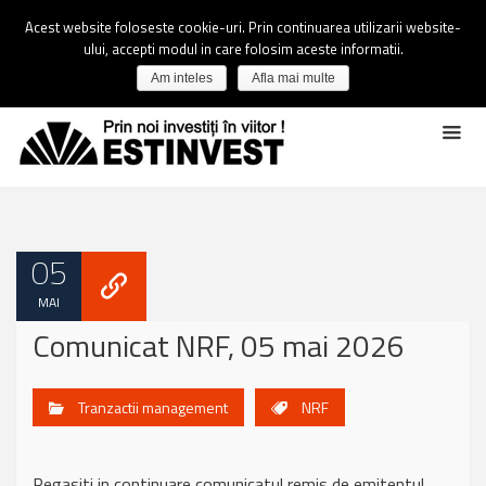
Acest website foloseste cookie-uri. Prin continuarea utilizarii website-
ului, accepti modul in care folosim aceste informatii.
Am inteles
Afla mai multe
05
MAI
Comunicat NRF, 05 mai 2026
Tranzactii management
NRF
Regasiti in continuare comunicatul remis de emitentul