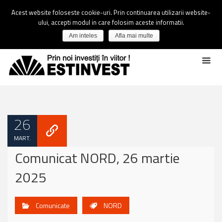
Acest website foloseste cookie-uri. Prin continuarea utilizarii website-
ului, accepti modul in care folosim aceste informatii.
Am inteles
Afla mai multe
26
MART.
Comunicat NORD, 26 martie
2025
Comunicate
NORD