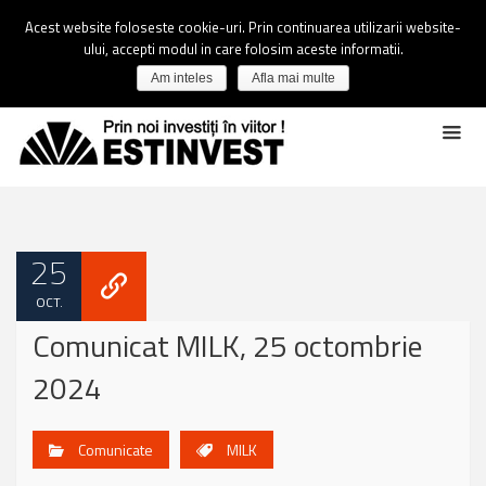
Acest website foloseste cookie-uri. Prin continuarea utilizarii website-
ului, accepti modul in care folosim aceste informatii.
Am inteles
Afla mai multe
25
OCT.
Comunicat MILK, 25 octombrie
2024
Comunicate
MILK