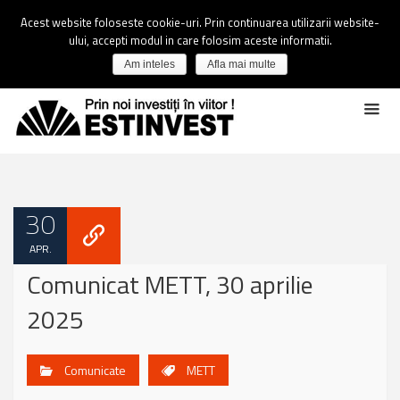
Acest website foloseste cookie-uri. Prin continuarea utilizarii website-
ului, accepti modul in care folosim aceste informatii.
Am inteles
Afla mai multe
30
APR.
Comunicat METT, 30 aprilie
2025
Comunicate
METT