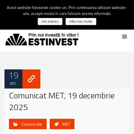
Acest website foloseste cookie-uri. Prin continuarea utilizarii website-
ului, accepti modul in care folosim aceste informatii.
Am inteles
Afla mai multe
19
DEC.
Comunicat MET, 19 decembrie
2025
Comunicate
MET