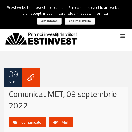
Acest website foloseste cookie-uri. Prin continuarea utilizarii website-
ului, accepti modul in care folosim aceste informatii.
Am inteles
Afla mai multe
09
SEPT.
Comunicat MET, 09 septembrie
2022
Comunicate
MET