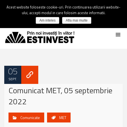
Acest website foloseste cookie-uri. Prin continuarea utilizarii website-
ului, accepti modul in care folosim aceste informatii.
Am inteles
Afla mai multe
05
SEPT.
Comunicat MET, 05 septembrie
2022
Comunicate
MET