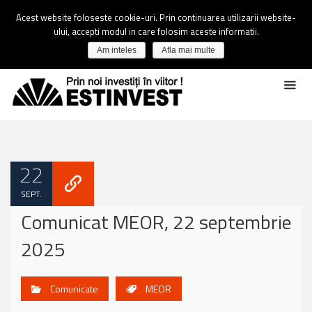
Acest website foloseste cookie-uri. Prin continuarea utilizarii website-
ului, accepti modul in care folosim aceste informatii.
Am inteles
Afla mai multe
22
SEPT.
Comunicat MEOR, 22 septembrie
2025
Comunicate
MEOR