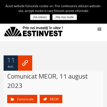
Acest website foloseste cookie-uri. Prin continuarea utilizarii website-
ului, accepti modul in care folosim aceste informatii.
Am inteles
Afla mai multe
11
AUG.
Comunicat MEOR, 11 august
2023
Comunicate
MEOR