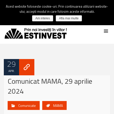
Acest website foloseste cookie-uri. Prin continuarea utilizarii website-
ului, accepti modul in care folosim aceste informatii.
Am inteles
Afla mai multe
29
APR.
Comunicat MAMA, 29 aprilie
2024
Comunicate
MAMA