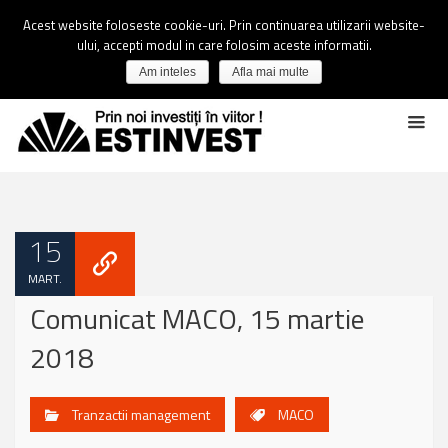
Acest website foloseste cookie-uri. Prin continuarea utilizarii website-
ului, accepti modul in care folosim aceste informatii.
Am inteles
Afla mai multe
15
MART.
Comunicat MACO, 15 martie
2018
Tranzactii management
MACO